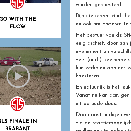
worden gekoesterd.
Bijna iedereen vindt h
GO WITH THE
en ook om anderen te ve
FLOW
Het bestuur van de Sti
enig archief, door een
evenement en verschille
veel (oud-) deelnemers
hun verhalen aan ons ve
koesteren.
En natuurlijk is het le
Vanaf nu kan dat: geni
uit de oude doos.
Daarnaast nodigen we 
SLS FINALE IN
via de reactiemogelijkh
BRABANT