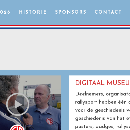
2026
HISTORIE
SPONSORS
CONTACT
DIGITAAL MUSE
Deelnemers, organisato
rallysport hebben één 
voor de geschiedenis v
geschiedenis van het e
posters, badges, rally