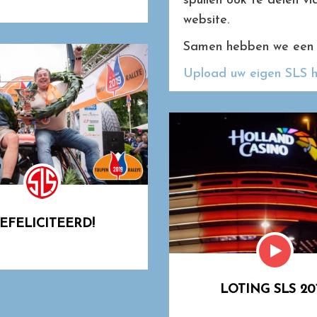
spullen ook te delen v
website.
Samen hebben we een
Upload uw eigen SLS hi
EFELICITEERD!
LOTING SLS 201