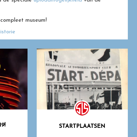
ia de speciale
uploadmogelijkheid
van de
 compleet museum!
storie
9!
STARTPLAATSEN