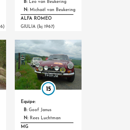
B:
Leo van Beukering
N:
Michaël van Beukering
ALFA ROMEO
66)
GIULIA (bj 1967)
15
Equipe:
B:
Goof Janus
N:
Rees Luchtman
MG