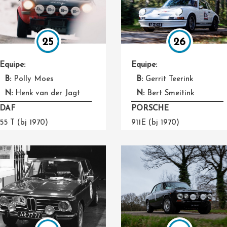
26
25
Equipe:
Equipe:
B:
Gerrit Teerink
B:
Polly Moes
N:
Bert Smeitink
N:
Henk van der Jagt
PORSCHE
DAF
911E (bj 1970)
55 T (bj 1970)