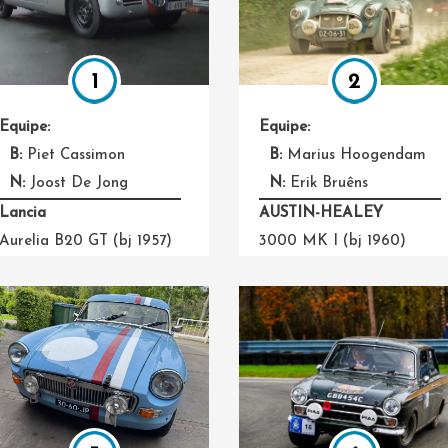
1
2
Equipe:
Equipe:
B:
Piet Cassimon
B:
Marius Hoogendam
N:
Joost De Jong
N:
Erik Bruêns
Lancia
AUSTIN-HEALEY
Aurelia B20 GT (bj 1957)
3000 MK I (bj 1960)