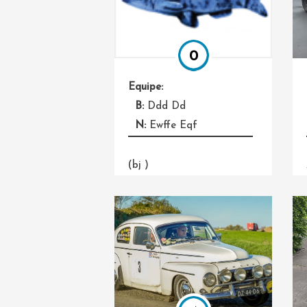
0
Equipe:
B:
Ddd Dd
N:
Ewffe Eqf
(bj )