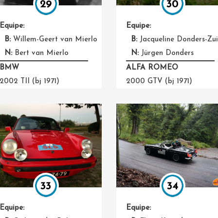
30
29
Equipe:
Equipe:
B:
Jacqueline Donders-Zui
B:
Willem-Geert van Mierlo
N:
Jürgen Donders
N:
Bert van Mierlo
ALFA ROMEO
BMW
2000 GTV (bj 1971)
2002 TII (bj 1971)
33
34
Equipe:
Equipe: