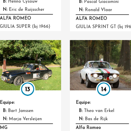
B:
Henno Cysouw
B:
Pascal Giacomini
N:
Eric de Ruijsscher
N:
Ronald Vlaar
ALFA ROMEO
ALFA ROMEO
GIULIA SUPER (bj 1966)
GIULIA SPRINT GT (bj 19
14
13
Equipe:
Equipe:
B:
Theo van Erkel
B:
Bart Janssen
N:
Bas de Rijk
N:
Marja Versleijen
Alfa Romeo
MG