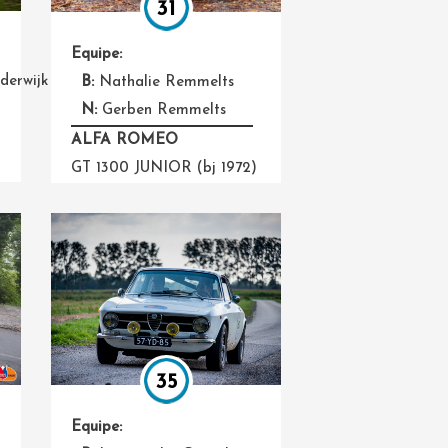
31
Equipe:
derwijk
B:
Nathalie Remmelts
N:
Gerben Remmelts
ALFA ROMEO
GT 1300 JUNIOR (bj 1972)
35
Equipe: