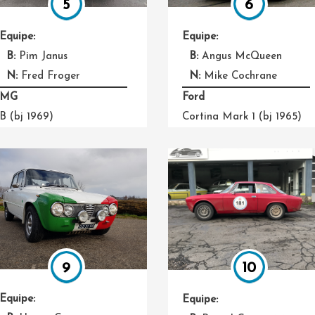
6
5
Equipe:
Equipe:
B:
Angus McQueen
B:
Pim Janus
N:
Mike Cochrane
N:
Fred Froger
Ford
MG
Cortina Mark 1 (bj 1965)
B (bj 1969)
9
10
Equipe:
Equipe: