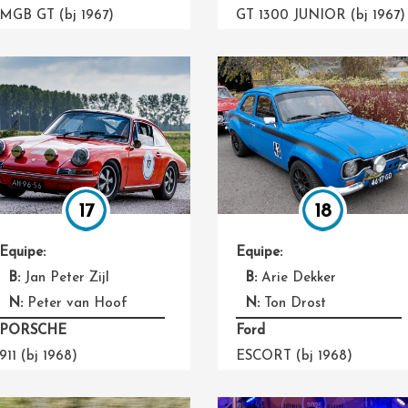
GT 1300 JUNIOR (bj 1967)
MGB GT (bj 1967)
17
18
Equipe:
Equipe:
B:
Jan Peter Zijl
B:
Arie Dekker
N:
Peter van Hoof
N:
Ton Drost
PORSCHE
Ford
911 (bj 1968)
ESCORT (bj 1968)