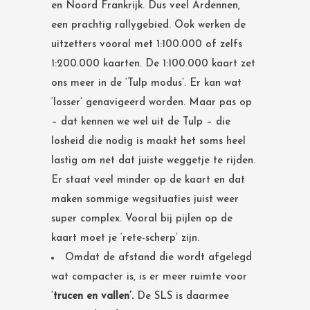
en Noord Frankrijk. Dus veel Ardennen,
een prachtig rallygebied. Ook werken de
uitzetters vooral met 1:100.000 of zelfs
1:200.000 kaarten. De 1:100.000 kaart zet
ons meer in de ‘Tulp modus’. Er kan wat
‘losser’ genavigeerd worden. Maar pas op
– dat kennen we wel uit de Tulp – die
losheid die nodig is maakt het soms heel
lastig om net dat juiste weggetje te rijden.
Er staat veel minder op de kaart en dat
maken sommige wegsituaties juist weer
super complex. Vooral bij pijlen op de
kaart moet je ‘rete-scherp’ zijn.
Omdat de afstand die wordt afgelegd
wat compacter is, is er meer ruimte voor
‘
trucen en vallen’.
De SLS is daarmee