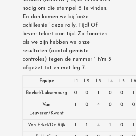
nodig om die stempel 6 te vinden.
En dan komen we bij ‘onze
achilleshiel’ deze rally. Tijd! Of
liever: tekort aan tijd. Zo fanatiek
als we zijn hebben we onze
resultaten (aantal gemiste
controles) tegen de nummer 1 t/m 3
afgezet tot en met leg 7.
Equipe
L1
L2
L3
L4
L5
L
Boekel/Luksemburg
0
0
1
0
0
1
Van
1
0
4
0
0
0
Leuveren/Kwant
Van Erkel/De Rijk
1
1
4
1
0
1