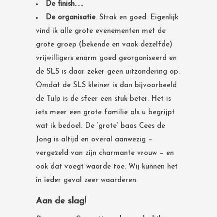
De finish
……
De organisatie
. Strak en goed. Eigenlijk
vind ik alle grote evenementen met de
grote groep (bekende en vaak dezelfde)
vrijwilligers enorm goed georganiseerd en
de SLS is daar zeker geen uitzondering op.
Omdat de SLS kleiner is dan bijvoorbeeld
de Tulp is de sfeer een stuk beter. Het is
iets meer een grote familie als u begrijpt
wat ik bedoel. De ‘grote’ baas Cees de
Jong is altijd en overal aanwezig –
vergezeld van zijn charmante vrouw – en
ook dat voegt waarde toe. Wij kunnen het
in ieder geval zeer waarderen.
Aan de slag!