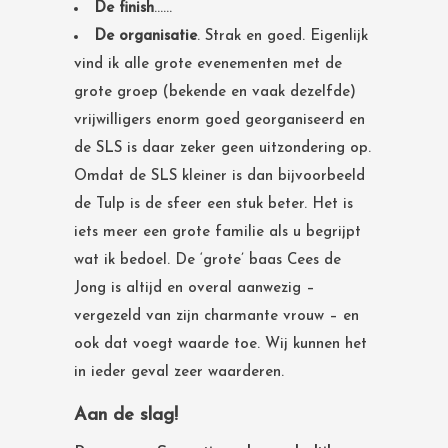
De finish
……
De organisatie
. Strak en goed. Eigenlijk
vind ik alle grote evenementen met de
grote groep (bekende en vaak dezelfde)
vrijwilligers enorm goed georganiseerd en
de SLS is daar zeker geen uitzondering op.
Omdat de SLS kleiner is dan bijvoorbeeld
de Tulp is de sfeer een stuk beter. Het is
iets meer een grote familie als u begrijpt
wat ik bedoel. De ‘grote’ baas Cees de
Jong is altijd en overal aanwezig –
vergezeld van zijn charmante vrouw – en
ook dat voegt waarde toe. Wij kunnen het
in ieder geval zeer waarderen.
Aan de slag!