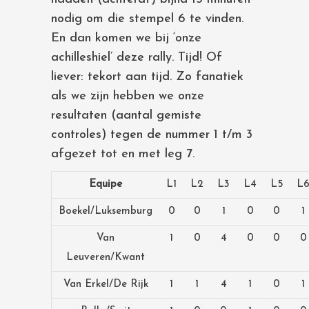
nodig om die stempel 6 te vinden.
En dan komen we bij ‘onze
achilleshiel’ deze rally. Tijd! Of
liever: tekort aan tijd. Zo fanatiek
als we zijn hebben we onze
resultaten (aantal gemiste
controles) tegen de nummer 1 t/m 3
afgezet tot en met leg 7.
Equipe
L1
L2
L3
L4
L5
L
Boekel/Luksemburg
0
0
1
0
0
1
Van
1
0
4
0
0
0
Leuveren/Kwant
Van Erkel/De Rijk
1
1
4
1
0
1