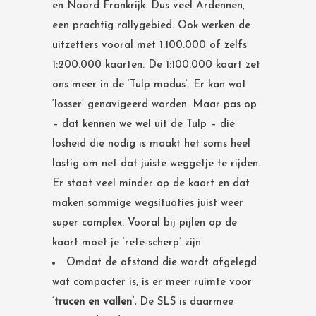
en Noord Frankrijk. Dus veel Ardennen,
een prachtig rallygebied. Ook werken de
uitzetters vooral met 1:100.000 of zelfs
1:200.000 kaarten. De 1:100.000 kaart zet
ons meer in de ‘Tulp modus’. Er kan wat
‘losser’ genavigeerd worden. Maar pas op
– dat kennen we wel uit de Tulp – die
losheid die nodig is maakt het soms heel
lastig om net dat juiste weggetje te rijden.
Er staat veel minder op de kaart en dat
maken sommige wegsituaties juist weer
super complex. Vooral bij pijlen op de
kaart moet je ‘rete-scherp’ zijn.
Omdat de afstand die wordt afgelegd
wat compacter is, is er meer ruimte voor
‘
trucen en vallen’.
De SLS is daarmee