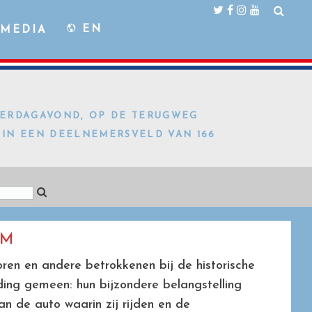
EN
MEDIA
TERDAGAVOND, OP DE TERUGWEG
 IN EEN DEELNEMERSVELD VAN 166
UM
ren en andere betrokkenen bij de historische
ding gemeen: hun bijzondere belangstelling
an de auto waarin zij rijden en de