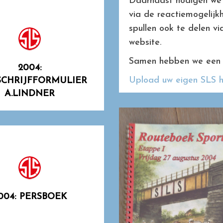
Daarnaast nodigen we 
via de reactiemogelijkh
spullen ook te delen v
website.
Samen hebben we een
2004:
Upload uw eigen SLS hi
SCHRIJFFORMULIER
A.LINDNER
004: PERSBOEK