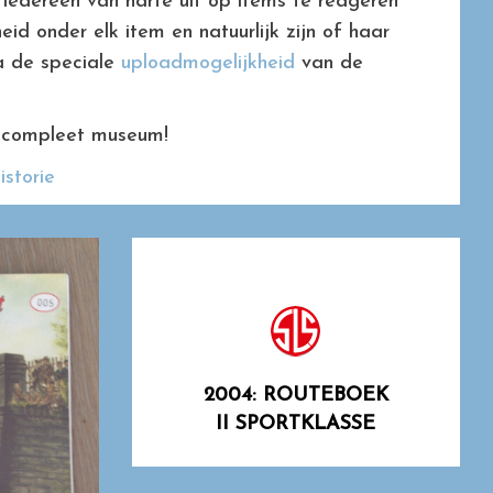
iedereen van harte uit op items te reageren
eid onder elk item en natuurlijk zijn of haar
ia de speciale
uploadmogelijkheid
van de
 compleet museum!
storie
2004: ROUTEBOEK
II SPORTKLASSE