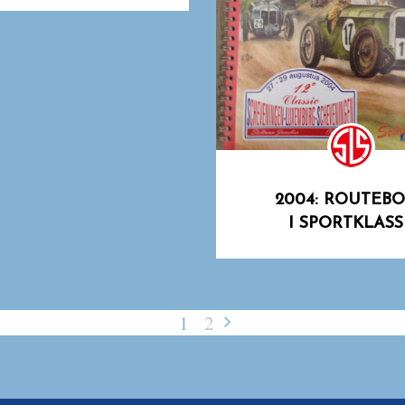
2004: ROUTEB
I SPORTKLASS
1
2