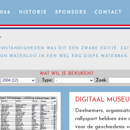
2026
HISTORIE
SPONSORS
CONTACT
4
MSTANDIGHEDEN WAS DIT EEN ZWARE EDITIE. ZA
UN WATERLOO IN EEN WEL ERG DIEPE WATERBAK.
>
WAT WIL JE BEKIJKEN?
>
Type:
Zoek:
DIGITAAL MUSE
Deelnemers, organisato
rallysport hebben één 
voor de geschiedenis v