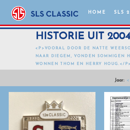
HOME
SLS 
HISTORIE UIT 200
<P>VOORAL DOOR DE NATTE WEERSO
NAAR DIEGEM, VONDEN SOMMIGEN H
WONNEN THOM EN HERRY HOUG.</P
Jaar:
<