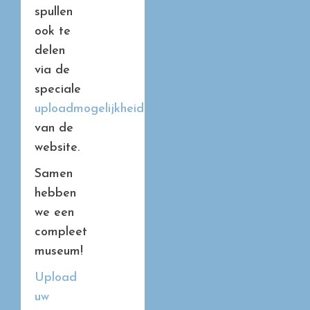
spullen
ook te
delen
via de
speciale
uploadmogelijkheid
van de
website.
Samen
hebben
we een
compleet
museum!
Upload
uw