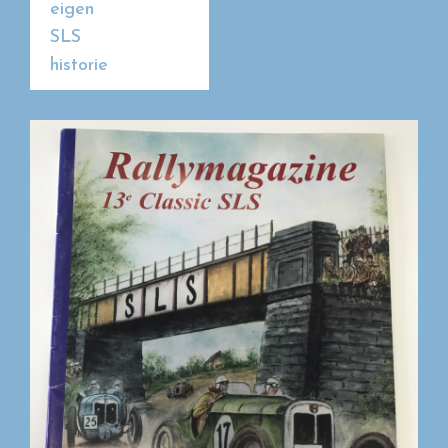
eigen
SLS
historie