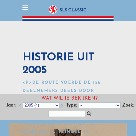
HISTORIE UIT
2005
<P>DE ROUTE VOERDE DE 156
DEELNEMERS DEELS DOOR
WAT WIL JE BEKIJKEN?
NIEUW RALLYGEBIED: NOORD-
Jaar:
<
>
Type:
Zoek:
FRANKRIJK. IN DE TOP VAN HET
KLASSEMENT WAS HET
VOORTDUREND STUIVERTJE
WISSELEN. UITEINDELIJK