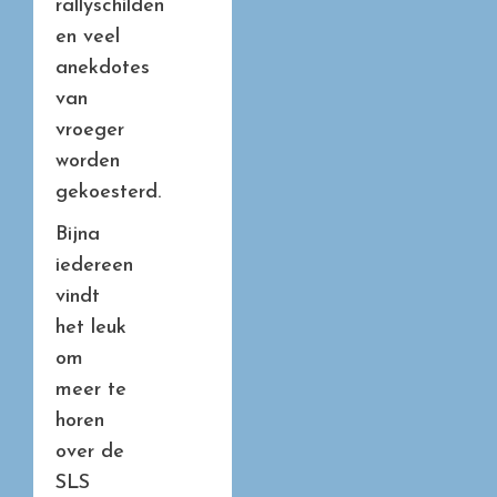
rallyschilden
en veel
anekdotes
van
vroeger
worden
gekoesterd.
Bijna
iedereen
vindt
het leuk
om
meer te
horen
over de
SLS