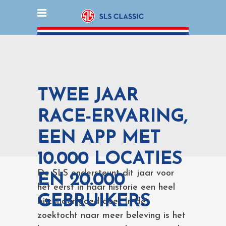
TWEE JAAR
RACE-ERVARING,
EEN APP MET
10.000 LOCATIES
De SLS ondersteunt dit jaar voor
EN 20.000
het eerst in haar historie een heel
GEBRUIKERS
bijzonder goed doel. In de
zoektocht naar meer beleving is het