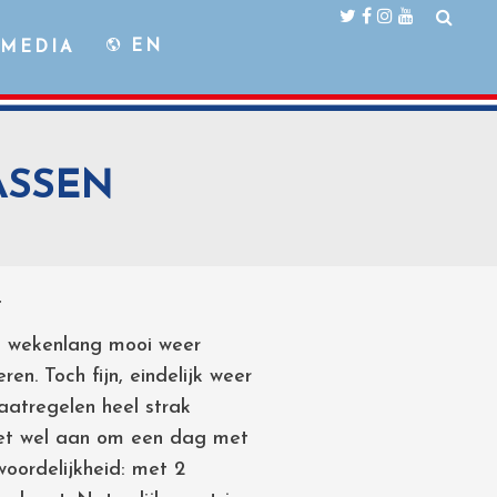
EN
MEDIA
ASSEN
a wekenlang mooi weer
n. Toch fijn, eindelijk weer
atregelen heel strak
et wel aan om een dag met
woordelijkheid: met 2