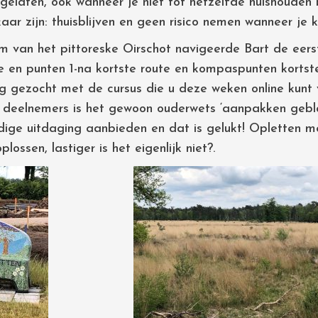
gelaten, ook wanneer je niet tot hetzelfde huishouden 
aar zijn: thuisblijven en geen risico nemen wanneer je 
um van het pittoreske Oirschot navigeerde Bart de eers
ute en punten 1-na kortste route en kompaspunten kortst
g gezocht met de cursus die u deze weken online kunt
 deelnemers is het gewoon ouderwets ‘aanpakken geblaz
ige uitdaging aanbieden en dat is gelukt! Opletten m
ssen, lastiger is het eigenlijk niet?.