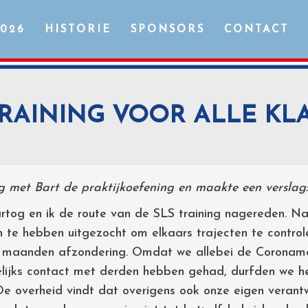
2026
HISTORIE
SPONSORS
CONTACT
TRAINING VOOR ALLE KL
g met Bart de praktijkoefening en maakte een verslag:
rtog en ik de route van de SLS training nagereden. N
te hebben uitgezocht om elkaars trajecten te controlere
 maanden afzondering. Omdat we allebei de Coronama
lijks contact met derden hebben gehad, durfden we h
 De overheid vindt dat overigens ook onze eigen verant