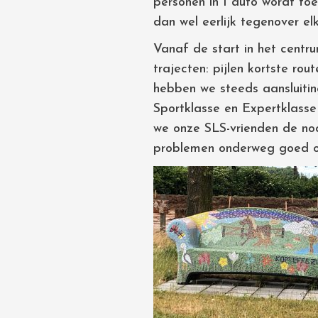
personen in 1 auto wordt toe
dan wel eerlijk tegenover elk
Vanaf de start in het centr
trajecten: pijlen kortste ro
hebben we steeds aansluitin
Sportklasse en Expertklasse
we onze SLS-vrienden de nod
problemen onderweg goed oplo