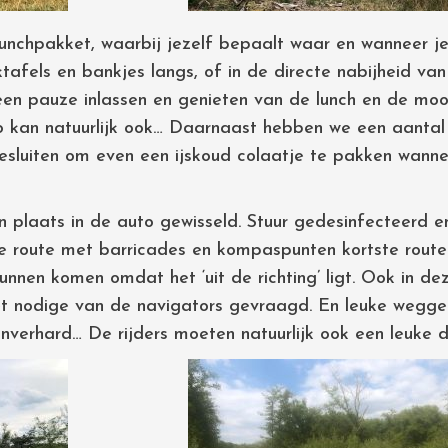
 lunchpakket, waarbij jezelf bepaalt waar en wanneer 
tafels en bankjes langs, of in de directe nabijheid va
een pauze inlassen en genieten van de lunch en de mo
 kan natuurlijk ook… Daarnaast hebben we een aantal 
esluiten om even een ijskoud colaatje te pakken wann
an plaats in de auto gewisseld. Stuur gedesinfecteerd en
tste route met barricades en kompaspunten kortste rout
nen komen omdat het ‘uit de richting’ ligt. Ook in dez
t nodige van de navigators gevraagd. En leuke wegget
nverhard… De rijders moeten natuurlijk ook een leuke 