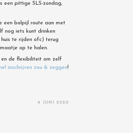
s een pittige SLS-zondag,
e een bolpijl route aan met
lf nog iets kunt drinken
huis te rijden ofc) terug
 maatje op te halen.
n de flexibiliteit om zelf
nel inschrijven zou ik zeggen
!
6 JUNI 2020