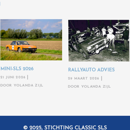
N
MINI-SLS 2026
RALLYAUTO ADVIES
21 JUNI 2026
29 MAART 2026
DOOR
YOLANDA ZIJL
DOOR
YOLANDA ZIJL
© 2025, STICHTING CLASSIC SLS