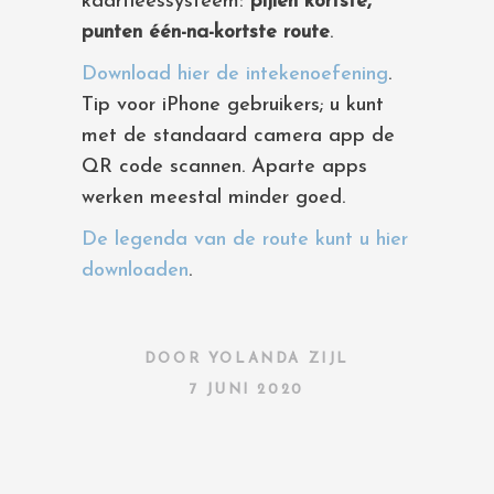
kaartleessysteem:
pijlen kortste,
punten één-na-kortste route
.
Download hier de intekenoefening
.
Tip voor iPhone gebruikers; u kunt
met de standaard camera app de
QR code scannen. Aparte apps
werken meestal minder goed.
De legenda van de route kunt u hier
downloaden
.
DOOR
YOLANDA ZIJL
7 JUNI 2020