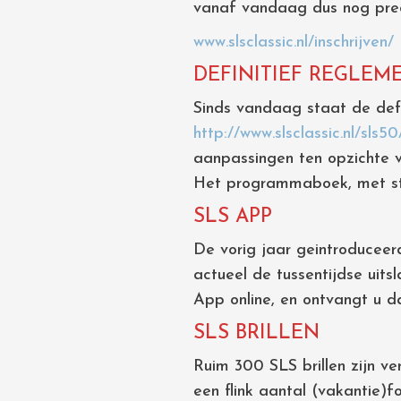
vanaf vandaag dus nog preci
www.slsclassic.nl/inschrijven/
DEFINITIEF REGLEM
Sinds vandaag staat de defi
http://www.slsclassic.nl/sls5
aanpassingen ten opzichte v
Het programmaboek, met start
SLS APP
De vorig jaar geintroduceer
actueel de tussentijdse uits
App online, en ontvangt u d
SLS BRILLEN
Ruim 300 SLS brillen zijn v
een flink aantal (vakantie)f