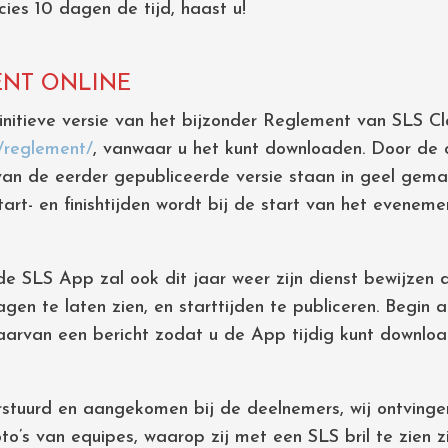
es 10 dagen de tijd, haast u!
ENT ONLINE
nitieve versie van het bijzonder Reglement van SLS Cl
0/reglement/
, vanwaar u het kunt downloaden. Door de 
an de eerder gepubliceerde versie staan in geel gema
- en finishtijden wordt bij de start van het evenement
de SLS App zal ook dit jaar weer zijn dienst bewijzen 
lagen te laten zien, en starttijden te publiceren. Begin
aarvan een bericht zodat u de App tijdig kunt downloa
erstuurd en aangekomen bij de deelnemers, wij ontving
oto’s van equipes, waarop zij met een SLS bril te zien z