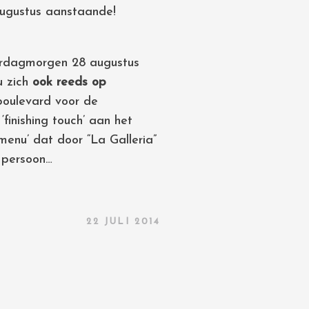
augustus aanstaande!
derdagmorgen 28 augustus
u zich
ook reeds op
boulevard voor de
finishing touch’ aan het
menu’ dat door “La Galleria”
 persoon…
22 JULI 2014