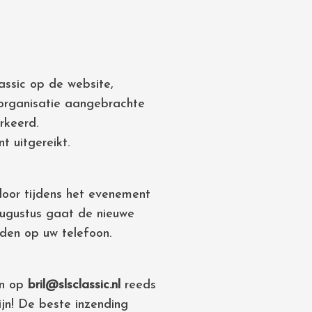
assic op de website,
organisatie aangebrachte
rkeerd.
 uitgereikt.
door tijdens het evenement
 augustus gaat de nieuwe
den op uw telefoon.
en op
bril@slsclassic.nl
reeds
ijn! De beste inzending