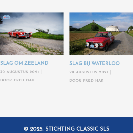
SLAG OM ZEELAND
SLAG BIJ WATERLOO
30 AUGUSTUS 2021
28 AUGUSTUS 2021
DOOR
FRED HAK
DOOR
FRED HAK
© 2025, STICHTING CLASSIC SLS