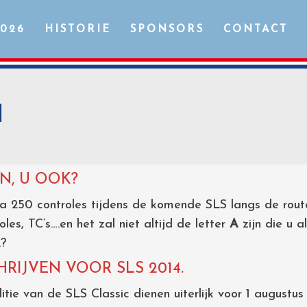
2026
HISTORIE
SPONSORS
CONTACT
I
IN, U OOK?
rca 250 controles tijdens de komende SLS langs de rou
les, TC’s….en het zal niet altijd de letter
A
zijn die u 
.?
RIJVEN VOOR SLS 2014.
itie van de SLS Classic dienen uiterlijk voor 1 augustus