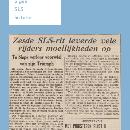
eigen
SLS
historie