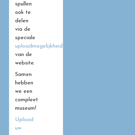
spullen
ook te
delen
via de
speciale
uploadmogelijkheid
van de
website.
Samen
hebben
we een
compleet
museum!
Upload
uw