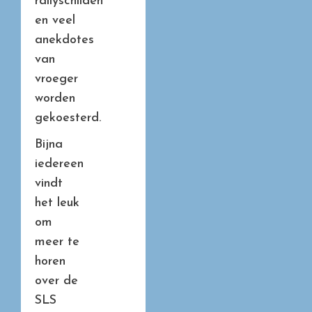
rallyschilden
en veel
anekdotes
van
vroeger
worden
gekoesterd.
Bijna
iedereen
vindt
het leuk
om
meer te
horen
over de
SLS