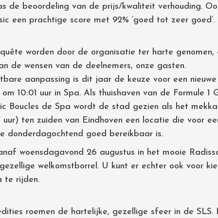
as de beoordeling van de prijs/kwaliteit verhouding. O
sic een prachtige score met 92% ‘goed tot zeer goed’.
quête worden door de organisatie ter harte genomen, 
n de wensen van de deelnemers, onze gasten.
htbare aanpassing is dit jaar de keuze voor een nieuwe
 om 10:01 uur in Spa. Als thuishaven van de Formule 1 
c Boucles de Spa wordt de stad gezien als het mekka 
 uur) ten zuiden van Eindhoven een locatie die voor 
ge donderdagochtend goed bereikbaar is.
anaf woensdagavond 26 augustus in het mooie Radisso
gezellige welkomstborrel. U kunt er echter ook voor k
te rijden.
ities roemen de hartelijke, gezellige sfeer in de SLS.