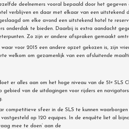
ezelfde deelnemers vooral bepaald door het gegeven d
el verblijven en daar met elkaar van een uitstekend di
n geslaagd om elke avond een uitstekend hotel te rese
ers onderdak te bieden. Daarbij is extra aandacht ge
erpunten. Zo zijn er andere afspraken gemaakt omtre
n, waar voor 2015 een andere opzet gekozen is, zijn vri
rte welkom om gezamenlijk van een afsluitende maalti
 doet er alles aan om het hoge niveau van de 51
SLS Cl
e
op gebied van de uitdagingen voor rijders en navigator
.
r competitieve sfeer in de SLS te kunnen waarborgen 
 vastgesteld op 120 equipes. In de enquête liet al bi
graag mee te doen’ aan de