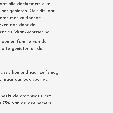
at alle deelnemers elke
ner genieten. Ook dit jaar
rveren met voldoende
geven aan door de
nt de ‘drankvoorziening’…
enden en familie van de
jd te genieten en de
assic komend jaar zelfs nog
s, maar dus ook voor wat
heeft de organisatie het
jna 75% van de deelnemers