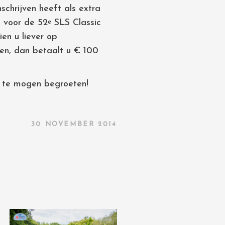
nschrijven heeft als extra
d voor de 52
SLS Classic
e
en u liever op
en, dan betaalt u € 100
 te mogen begroeten!
30 NOVEMBER 2014