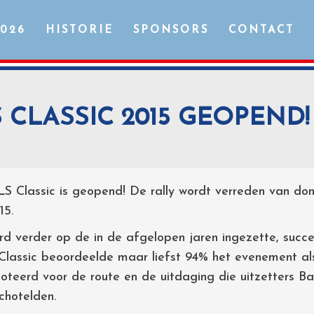
2026
HISTORIE
SPONSORS
CONTACT
 CLASSIC 2015 GEOPEND!
S Classic is geopend! De rally wordt verreden van do
15.
rd verder op de in de afgelopen jaren ingezette, succe
lassic beoordeelde maar liefst 94% het evenement al
teerd voor de route en de uitdaging die uitzetters B
chotelden.