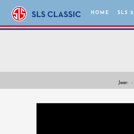
HOME
SLS 
Jaar:
<