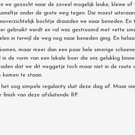
n we gezocht naar de zoveel mogelijk leuke, kleine of
unneltje onder de grote weg tegen. Die moest uiteraa
noverzichtelijk bochtje draaiden we naar beneden. En 
 meer gebruikt wordt en vol was gestroomd met vette sm
elen in terwijl de weg nog naar beneden ging. En helaa
komen, maar meer dan een paar hele smerige schoenen 
 in de vorm van een lokale boer die ons gelukkig binn
h raden dat we dit weggetje toch maar niet in de rout
s komen te staan.
het oog simpele regularity sluit deze dag af. Maar niet 
e finish van deze afsluitende RP.