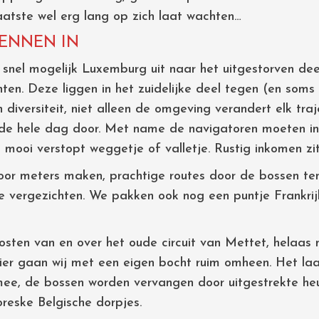
aatste wel erg lang op zich laat wachten…
DENNEN IN
 snel mogelijk Luxemburg uit naar het uitgestorven d
ten. Deze liggen in het zuidelijke deel tegen (en soms
diversiteit, niet alleen de omgeving verandert elk tra
 de hele dag door. Met name de navigatoren moeten in
een mooi verstopt weggetje of valletje. Rustig inkomen zi
or meters maken, prachtige routes door de bossen ten
 vergezichten. We pakken ook nog een puntje Frankrijk
osten van en over het oude circuit van Mettet, helaa
er gaan wij met een eigen bocht ruim omheen. Het laa
mee, de bossen worden vervangen door uitgestrekte he
reske Belgische dorpjes.