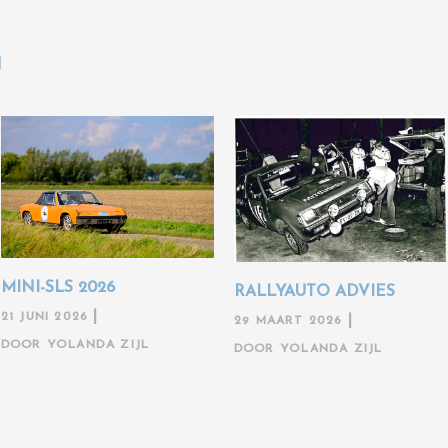
N
MINI-SLS 2026
RALLYAUTO ADVIES
21 JUNI 2026
29 MAART 2026
DOOR
YOLANDA ZIJL
DOOR
YOLANDA ZIJL