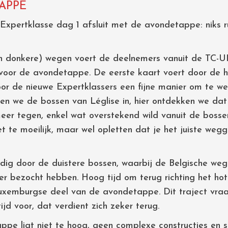
APPE
e Expertklasse dag 1 afsluit met de avondetappe: niks 
 donkere) wegen voert de deelnemers vanuit de TC-UIT 
voor de avondetappe. De eerste kaart voert door de h
oor de nieuwe Expertklassers een fijne manier om te 
n we de bossen van Léglise in, hier ontdekken we dat 
eer tegen, enkel wat overstekend wild vanuit de bosse
t te moeilijk, maar wel opletten dat je het juiste wegge
ledig door de duistere bossen, waarbij de Belgische 
er bezocht hebben. Hoog tijd om terug richting het hot
uxemburgse deel van de avondetappe. Dit traject vraa
jd voor, dat verdient zich zeker terug.
pe ligt niet te hoog, geen complexe constructies en s