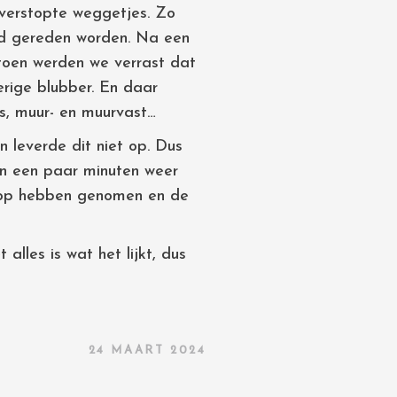
 verstopte weggetjes. Zo
rd gereden worden. Na een
toen werden we verrast dat
erige blubber. En daar
s, muur- en muurvast…
leverde dit niet op. Dus
en een paar minuten weer
e op hebben genomen en de
alles is wat het lijkt, dus
24 MAART 2024