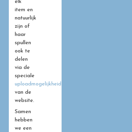
elk
item en
natuurlijk
zijn of
haar
spullen
ook te
delen
via de
speciale
uploadmogelijkheid
van de
website.
Samen
hebben
we een