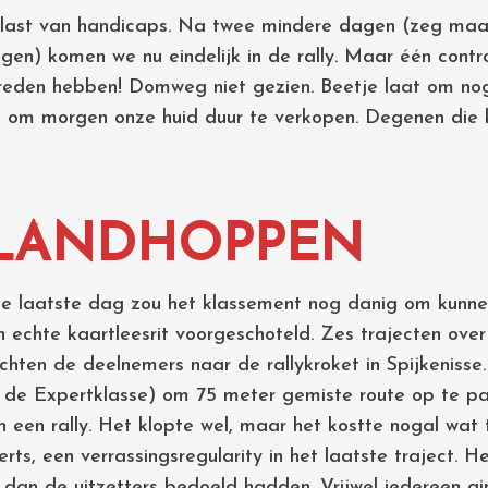
 last van handicaps. Na twee mindere dagen (zeg maar
ggen) komen we nu eindelijk in de rally. Maar één cont
eden hebben! Domweg niet gezien. Beetje laat om nog 
 om morgen onze huid duur te verkopen. Degenen die k
EILANDHOPPEN
e laatste dag zou het klassement nog danig om kunne
 echte kaartleesrit voorgeschoteld. Zes trajecten over
hten de deelnemers naar de rallykroket in Spijkenisse
or de Expertklasse) om 75 meter gemiste route op te pa
n een rally. Het klopte wel, maar het kostte nogal wat
rts, een verrassingsregularity in het laatste traject. 
dan de uitzetters bedoeld hadden. Vrijwel iedereen gin