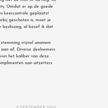
ity. Omdat er op de goede
en keercontrole geplaatst
orbij geschoten is, moet je
 beslissing, al besef ik dat
 stemming vrijwel unaniem
s aan af. Diverse deelnemers
over het kaliber van deze
omplimenten aan uitzetters
2 SEPTEMBER 2014