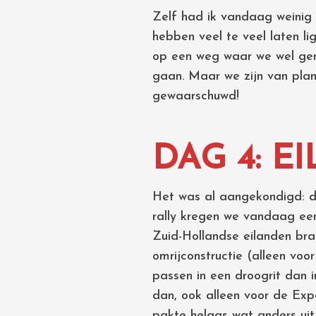
Zelf had ik vandaag weinig
hebben veel te veel laten li
op een weg waar we wel ger
gaan. Maar we zijn van plan
gewaarschuwd!
DAG 4: 
Het was al aangekondigd: d
rally kregen we vandaag een
Zuid-Hollandse eilanden brac
omrijconstructie (alleen vo
passen in een droogrit dan i
dan, ook alleen voor de Expe
pakte helaas wat anders uit 