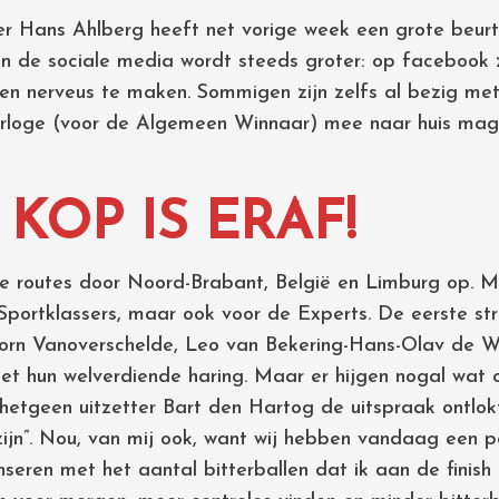
 Hans Ahlberg heeft net vorige week een grote beurt
an de sociale media wordt steeds groter: op facebook z
 en nerveus te maken. Sommigen zijn zelfs al bezig me
rloge (voor de Algemeen Winnaar) mee naar huis mag
 KOP IS ERAF!
 routes door Noord-Brabant, België en Limburg op. Me
 Sportklassers, maar ook voor de Experts. De eerste str
rn Vanoverschelde, Leo van Bekering-Hans-Olav de W
et hun welverdiende haring. Maar er hijgen nogal wat c
, hetgeen uitzetter Bart den Hartog de uitspraak ontlokt
ijn”. Nou, van mij ook, want wij hebben vandaag een pa
ren met het aantal bitterballen dat ik aan de finish g