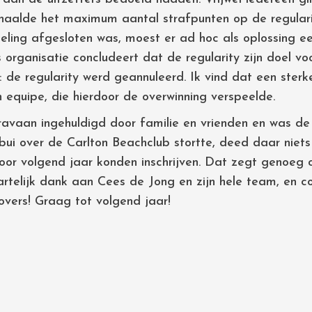
haalde het maximum aantal strafpunten op de regular
eling afgesloten was, moest er ad hoc als oplossing e
s organisatie concludeert dat de regularity zijn doel vo
 de regularity werd geannuleerd. Ik vind dat een sterke
n equipe, die hierdoor de overwinning verspeelde.
avaan ingehuldigd door familie en vrienden en was de
bui over de Carlton Beachclub stortte, deed daar niet
voor volgend jaar konden inschrijven. Dat zegt genoeg 
artelijk dank aan Cees de Jong en zijn hele team, en c
vers! Graag tot volgend jaar!