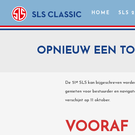
HOME
SLS 
OPNIEUW EEN T
e
De 51
SLS kan bijgeschreven worden
genieten voor bestuurder en navigato
verschijnt op 11 oktober.
VOORAF