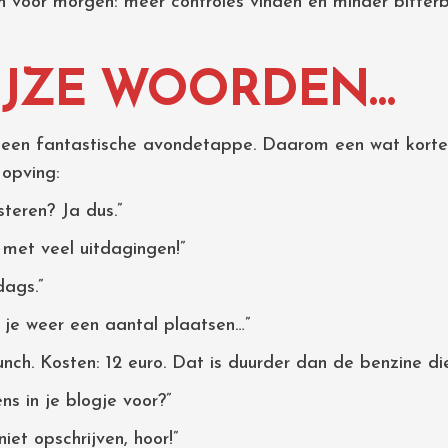
 voor morgen: meer controles vinden en minder bitterb
WIJZE WOORDEN…
 een fantastische avondetappe. Daarom een wat korter
 opving:
steren? Ja dus.”
 met veel uitdagingen!”
dags.”
 je weer een aantal plaatsen…”
unch. Kosten: 12 euro. Dat is duurder dan de benzine die
s in je blogje voor?”
iet opschrijven, hoor!”