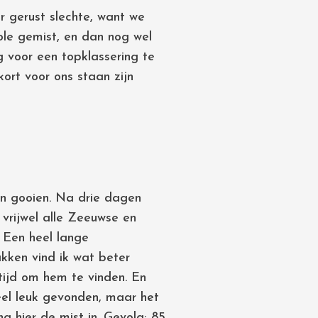
 gerust slechte, want we
role gemist, en dan nog wel
voor een topklassering te
ort voor ons staan zijn
n gooien. Na drie dagen
 vrijwel alle Zeeuwse en
. Een heel lange
kken vind ik wat beter
 tijd om hem te vinden. En
Heel leuk gevonden, maar het
g hier de mist in. Gevolg: 85