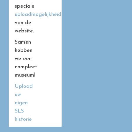
speciale
uploadmogelijkheid
van de
website.
Samen
hebben
we een
compleet
museum!
Upload
uw
eigen
SLS
historie