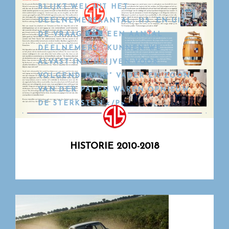
BLIJKT WEL UIT HET
DEELNEMERSAANTAL: 115. EN UIT
DE VRAAG VAN EEN AANTAL
DEELNEMERS: “KUNNEN WE
ALVAST INSCHRIJVEN VOOR
VOLGEND JAAR?” VADER EN ZOON
VAN DER PALEN WAREN OPNIEUW
DE STERKSTEN.</P>
HISTORIE 2010-2018