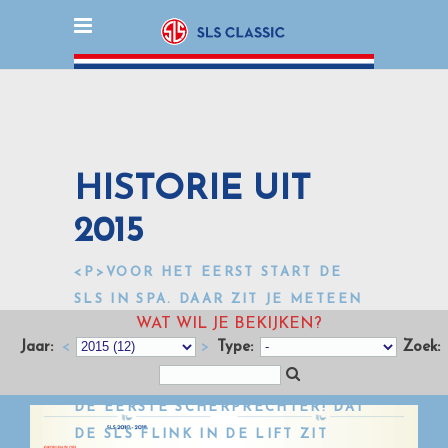
HISTORIE UIT
2015
<P>VOOR HET EERST START DE
SLS IN SPA. DAAR ZIT JE METEEN
WAT WIL JE BEKIJKEN?
IN EEN AANTREKKELIJK
Jaar:
<
>
Type:
Zoek:
RALLYGEBIED. AL DRIE
KILOMETER NA DE START STOND
DE EERSTE SCHERPRECHTER! DAT
DE SLS FLINK IN DE LIFT ZIT