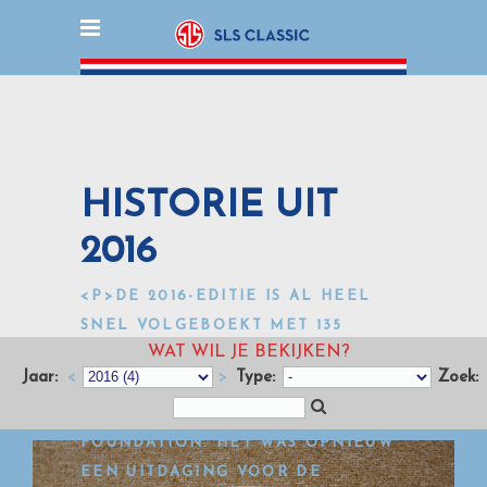
HISTORIE UIT
2016
<P>DE 2016-EDITIE IS AL HEEL
SNEL VOLGEBOEKT MET 135
WAT WIL JE BEKIJKEN?
TEVREDEN EQUIPES. VOOR HET
Jaar:
<
>
Type:
Zoek:
EERST ONDERSTEUNT DE SLS EEN
GOED DOEL: DE BART DE GRAAFF-
FOUNDATION. HET WAS OPNIEUW
EEN UITDAGING VOOR DE