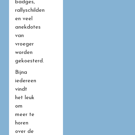
badges,
rallyschilden
en veel
anekdotes
van
vroeger
worden
gekoesterd.
Bijna
iedereen
vindt
het leuk
om
meer te
horen
over de