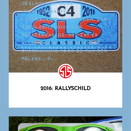
DEELNEMERS. OUDE
MICHELINKAARTEN,
LUXEMBURGSE WIJNVELDEN, EEN
REGULARITY DOOR EEN
PARKEERGARAGE: HET ZAT ER
ALLEMAAL IN. PLUS DE VIJFDE
OVERWINNING VOOR DE VAN DER
PALENS.</P>
2016: RALLYSCHILD