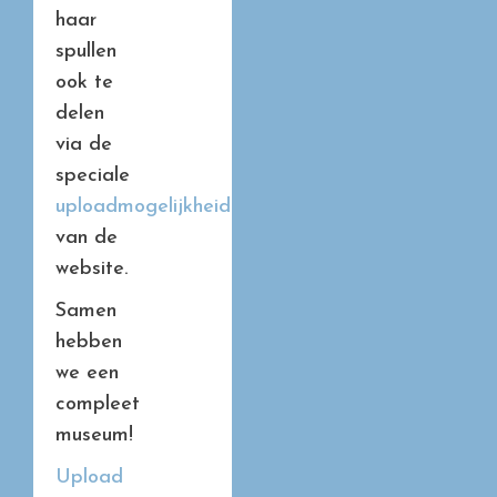
haar
spullen
ook te
delen
via de
speciale
uploadmogelijkheid
van de
website.
Samen
hebben
we een
compleet
museum!
Upload