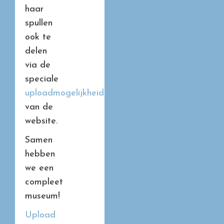
haar
spullen
ook te
delen
via de
speciale
uploadmogelijkheid
van de
website.
Samen
hebben
we een
compleet
museum!
Upload