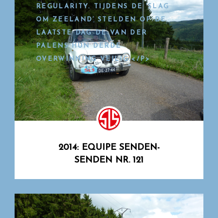
REGULARITY. TIJDENS DE ‘SLAG
OM ZEELAND’ STELDEN OP DE
LAATSTE DAG DE VAN DER
PALENS HUN DERDE
OVERWINNING VEILIG.</P>
2014: EQUIPE SENDEN-
SENDEN NR. 121