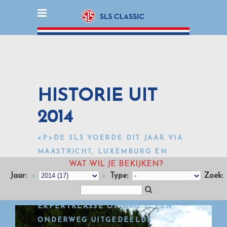
HISTORIE UIT
2014
<P>DE SLS VOERDE DIT JAAR VIA
MAASTRICHT, LUXEMBURG EN
WAT WIL JE BEKIJKEN?
ANTWERPEN TERUG NAAR
Jaar:
<
>
Type:
Zoek:
SCHEVENINGEN. MET EEN
VERRASSING VOOR DE
EXPERTKLASSE OP DAG 2: EEN
ONDERWEG UITGEDEELDE