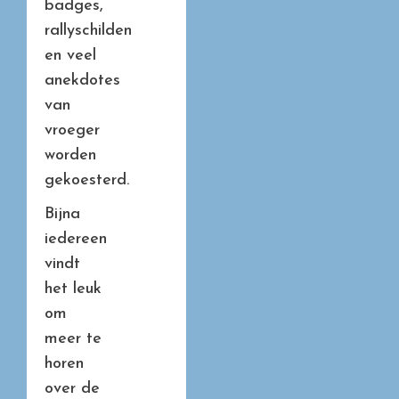
badges,
rallyschilden
en veel
anekdotes
van
vroeger
worden
gekoesterd.
Bijna
iedereen
vindt
het leuk
om
meer te
horen
over de