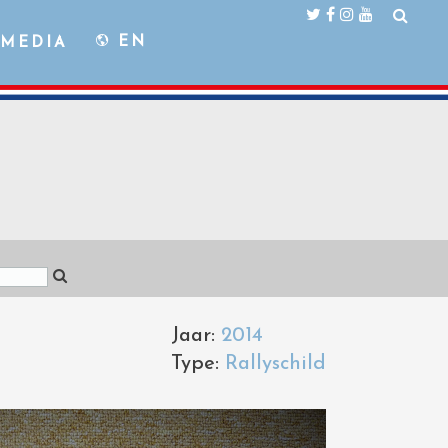
EN
MEDIA
Jaar:
2014
Type:
Rallyschild