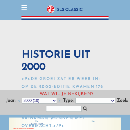
HISTORIE UIT
2000
<P>DE GROEI ZAT ER WEER IN:
OP DE 2000-EDITIE KWAMEN 176
WAT WIL JE BEKIJKEN?
DEELNEMERS AF. DE “JUDGE OF
Jaar:
<
>
Type:
Zoek:
FACT” MAAKTE ZIJN OPWACHTING.
BERRY KRUITBOSCH EN HANS
BRINKMAN WONNEN MET
OVERMACHT.</P>