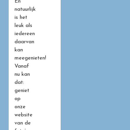
En
natuurlijk
is het
leuk als
iedereen
daarvan
kan
meegenieten!
Vanaf
nu kan
dat:
geniet
op
onze
website
van de