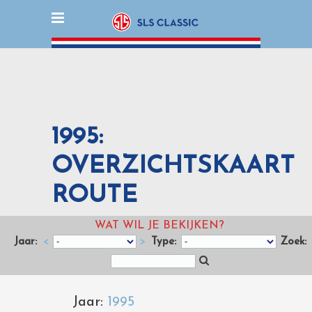
1995:
OVERZICHTSKAART
ROUTE
WAT WIL JE BEKIJKEN?
Jaar:
<
>
Type:
Zoek:
Jaar:
1995