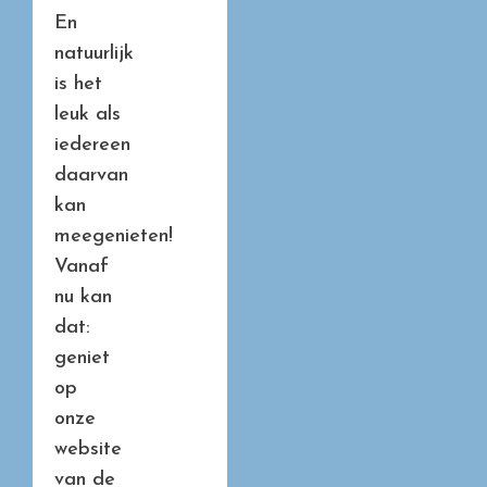
En
natuurlijk
is het
leuk als
iedereen
daarvan
kan
meegenieten!
Vanaf
nu kan
dat:
geniet
op
onze
website
van de