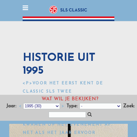
HISTORIE UIT
1995
<P>VOOR HET EERST KENT DE
CLASSIC SLS TWEE
WAT WIL JE BEKIJKEN?
OVERNACHTINGEN, IN HET
Jaar:
<
>
Type:
Zoek:
HOLIDAY INN VLAK BIJ BRUSSEL.
MAAR LIEFST 153 DEELNEMERS
KWAMEN OP HET EVENEMENT AF.
NET ALS HET JAAR ERVOOR