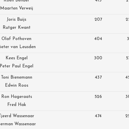
Koen Bender
415
2
Maarten Verweij
Joris Buijs
207
2
Rutger Kwant
Olaf Pothoven
404
ieter van Leusden
Kees Engel
300
5
Peter Paul Engel
Toni Bienemann
437
4
Edwin Roos
Ron Hageraats
526
3
Fred Hak
Tjeerd Wassenaar
474
2
erman Wassenaar