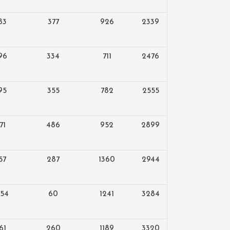
83
377
926
2339
96
334
711
2476
95
355
782
2555
71
486
952
2899
57
287
1360
2944
054
60
1241
3284
61
260
1189
3320