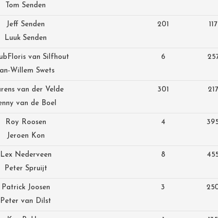
Tom Senden
Jeff Senden
201
117
Luuk Senden
lub
Floris van Silfhout
6
25
Jan-Willem Swets
rens van der Velde
301
217
enny van de Boel
Roy Roosen
4
39
Jeroen Kon
Lex Nederveen
8
45
Peter Spruijt
Patrick Joosen
3
25
Peter van Dilst