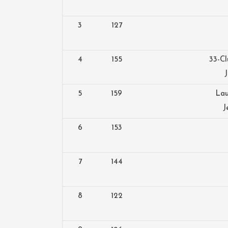
3
127
4
155
33-C
5
159
Lau
J
6
153
7
144
8
122