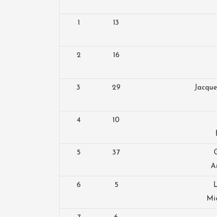
1
13
2
16
3
29
Jacque
4
10
5
37
G
A
6
5
L
Mi