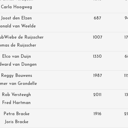
Carla Hoogweg
Joost den Elzen
687
9
onald van Weelde
ub
Wiebe de Ruijsscher
1007
1
omas de Ruijsscher
Elco van Duijn
1330
6
dward van Dongen
Reggy Bouwens
1987
1
lmer van Grondelle
Rob Versteegh
2011
1
Fred Hartman
Petra Bracke
1916
2
Joris Bracke