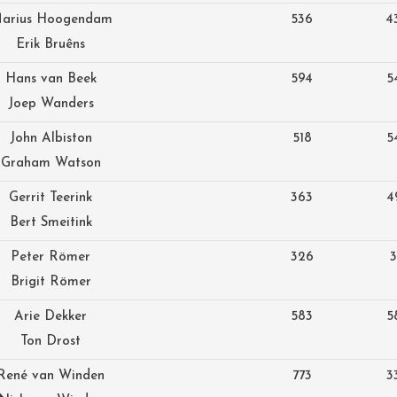
arius Hoogendam
536
4
Erik Bruêns
Hans van Beek
594
5
Joep Wanders
John Albiston
518
5
Graham Watson
Gerrit Teerink
363
4
Bert Smeitink
Peter Römer
326
3
Brigit Römer
Arie Dekker
583
5
Ton Drost
René van Winden
773
3