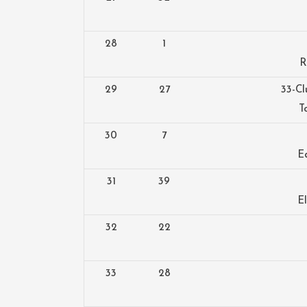
28
1
R
29
27
33-Cl
T
30
7
E
31
39
E
32
22
33
28