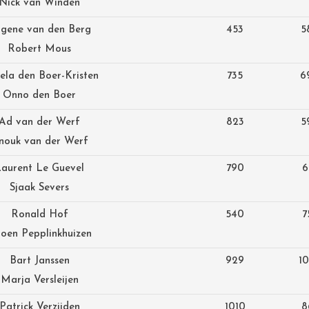
Nick van Winden
gene van den Berg
453
5
Robert Mous
ela den Boer-Kristen
735
6
Onno den Boer
Ad van der Werf
823
5
nouk van der Werf
aurent Le Guevel
790
6
Sjaak Severs
Ronald Hof
540
7
roen Pepplinkhuizen
Bart Janssen
929
1
Marja Versleijen
Patrick Verzijden
1010
8