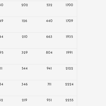
30
202
532
1700
49
126
440
1709
44
210
663
1935
95
329
804
1991
11
544
941
2122
84
346
711
2224
32
219
931
2255