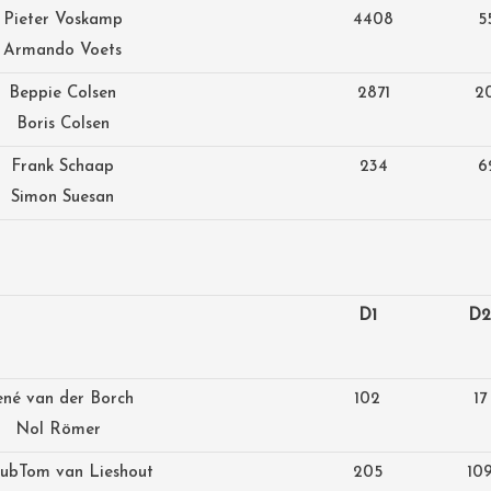
Pieter Voskamp
4408
5
Armando Voets
Beppie Colsen
2871
2
Boris Colsen
Frank Schaap
234
6
Simon Suesan
D1
D2
né van der Borch
102
17
Nol Römer
lub
Tom van Lieshout
205
10