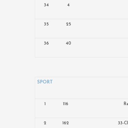
34
4
35
25
36
40
SPORT
1
116
Re
2
162
33-C