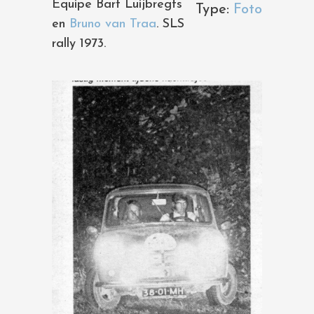
Equipe Bart Luijbregts
Type:
Foto
en
Bruno van Traa
. SLS
rally 1973.