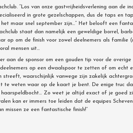
chclub. “Los van onze gastvrijheidsverlening aan de in
ecialiseerd in grote gezelschappen, dus de taps en t
het maar snel september zijn…” Het belooft een fantas
chclub staat dan namelijk een geweldige borrel, barb
aar op om de finish voor zowel deelnemers als familie (
ral mensen uit…
keer aan de sponsor om een gouden tip voor de overige
deelnemers op een dwaalspoor te zetten of om echt een
streeft, waarschijnlijk vanwege zijn zakelijk achtergron
 te weten waar op de kaart je bent. De enige truc da
aarspeldbocht… Zo weet je altijd exact of je goed zit!
walen kan er immers toe leiden dat de equipes Scheven
n missen ze een fantastische finish!”