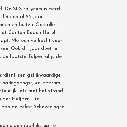
l. De SLS rallycursus werd
Heijden al 25 jaar
nen en buiten. Ook alle
het Carlton Beach Hotel
estapt. Meteen verkocht voor
nken. Ook dit jaar doet hij
 de laatste Tulpenrally, de
erdient een gelijkwaardige
se haringvangst, en daarom
uurlijk iets met het strand
n der Heijden. De
n van de echte Scheveningse
en eigen jaarlijks op te