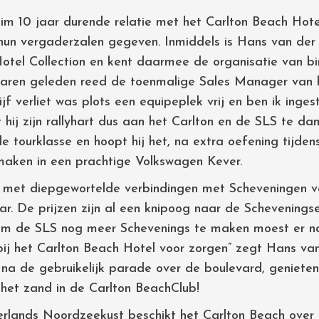
uim 10 jaar durende relatie met het Carlton Beach Hote
 hun vergaderzalen gegeven. Inmiddels is Hans van der 
tel Collection en kent daarmee de organisatie van bin
“Jaren geleden reed de toenmalige Sales Manager van 
rijf verliet was plots een equipeplek vrij en ben ik ing
ft hij zijn rallyhart dus aan het Carlton en de SLS te da
tourklasse en hoopt hij het, na extra oefening tijdens
 maken in een prachtige Volkswagen Kever.
c, met diepgewortelde verbindingen met Scheveningen v
jaar. De prijzen zijn al een knipoog naar de Schevening
Om de SLS nog meer Schevenings te maken moest er nat
bij het Carlton Beach Hotel voor zorgen” zegt Hans va
na de gebruikelijk parade over de boulevard, geniete
 het zand in de Carlton BeachClub!
rlands Noordzeekust beschikt het Carlton Beach over e