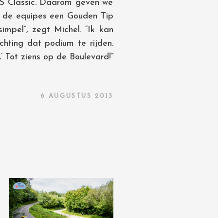
S Classic. Daarom geven we
m de equipes een Gouden Tip
impel”, zegt Michel. “Ik kan
chting dat podium te rijden.
…
’ Tot ziens op de Boulevard!”
6 AUGUSTUS 2013