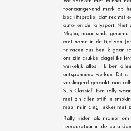
We spreken met Michel Perri
toonaangevend merk op het
bedrijfsprofiel dat rechtstr
auto- en de rallysport. Niet
Miglia, maar sinds geruime 
met name in de tijd van Jos
te racen dus ben ik gaan ra
om zijn drukke dagelijks lev
werkelijk alles… Ik ben all
ontspannend werken. Dit is
verslingerd geraakt aan ral
SLS Classic!” Een rally waar
met z’n allen stijf in smoki
meer mijn ding, lekker met z’
Rally rijden als manier o
temperatuur in de auto dan 