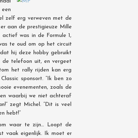
onaal
 een
chel zelf erg verweven met de
mer aan de prestigieuze Mille
 actief was in de Formule 1,
was te oud om op het circuit
 dat hij deze hobby gebruikt
t de telefoon uit, en vergeet
tom het rally rijden kan erg
lassic sponsort. “Ik ben zo
 mooie evenementen, zoals de
n en waarbij we niet achteraf
n!” zegt Michel. “Dit is veel
en hebt!”
 om waar te zijn… Loopt de
t vaak eigenlijk. Ik moet er