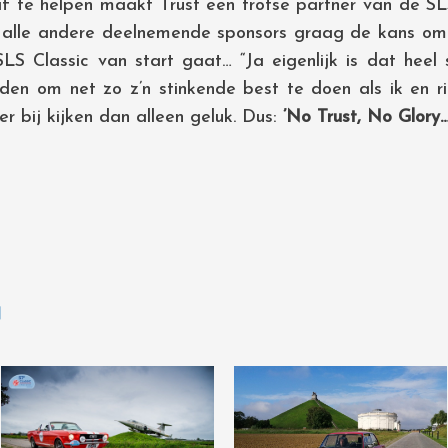
 te helpen maakt Trust een trotse partner van de SL
ls alle andere deelnemende sponsors graag de kans o
 Classic van start gaat… “Ja eigenlijk is dat heel s
en om net zo z’n stinkende best te doen als ik en ri
r bij kijken dan alleen geluk. Dus:
’No Trust, No Glory
N