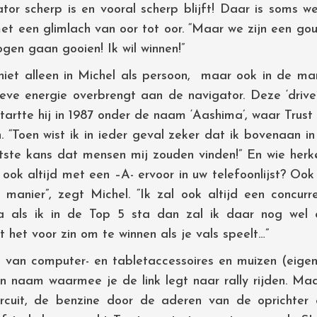
tor scherp is en vooral scherp blijft! Daar is soms w
 met een glimlach van oor tot oor. “Maar we zijn een g
gen gaan gooien! Ik wil winnen!”
t niet alleen in Michel als persoon, maar ook in de m
tieve energie overbrengt aan de navigator. Deze ‘drive
 startte hij in 1987 onder de naam ‘Aashima’, waar Trust
. “Toen wist ik in ieder geval zeker dat ik bovenaan i
tste kans dat mensen mij zouden vinden!” En wie herke
k altijd met een –A- ervoor in uw telefoonlijst? Ook ti
manier”, zegt Michel. “Ik zal ook altijd een concurre
ja als ik in de Top 5 sta dan zal ik daar nog wel
het voor zin om te winnen als je vals speelt…”
d van computer- en tabletaccessoires en muizen (eigenl
en naam waarmee je de link legt naar rally rijden. Ma
rcuit, de benzine door de aderen van de oprichter 