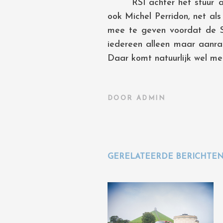
‘RSI achter het stuur’ af
ook Michel Perridon, net a
mee te geven voordat de SLS
iedereen alleen maar aanrad
Daar komt natuurlijk wel mee
DOOR
ADMIN
GERELATEERDE BERICHTE