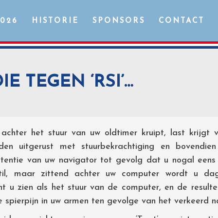
2026
HISTORIE
SPONSORS
CONTACT
E TEGEN ‘RSI’…
achter het stuur van uw oldtimer kruipt, last krijg
lden uitgerust met stuurbekrachtiging en bovendien 
entie van uw navigator tot gevolg dat u nogal eens
til, maar zittend achter uw computer wordt u dage
t u zien als het stuur van de computer, en de resulte
de spierpijn in uw armen ten gevolge van het verkeerd 