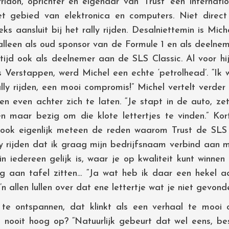
don, oprichter en eigenaar van ‘Trust’ een internati
 gebied van elektronica en computers. Niet direct
eeks aansluit bij het rally rijden. Desalniettemin is Mi
 alleen als oud sponsor van de Formule 1 en als deelne
tijd ook als deelnemer aan de SLS Classic. Al voor hij
 Verstappen, werd Michel een echte ‘petrolhead’. “Ik 
lly rijden, een mooi compromis!” Michel vertelt verder
en even achter zich te laten. “Je stapt in de auto, ze
een maar bezig om die klote lettertjes te vinden.” Kor
 ook eigenlijk meteen de reden waarom Trust de SLS C
ly rijden dat ik graag mijn bedrijfsnaam verbind aan
in iedereen gelijk is, waar je op kwaliteit kunt winne
ng aan tafel zitten… “Ja wat heb ik daar een hekel aa
n allen lullen over dat ene lettertje wat je niet gevond
m te ontspannen, dat klinkt als een verhaal te mooi
nooit hoog op? “Natuurlijk gebeurt dat wel eens, bes