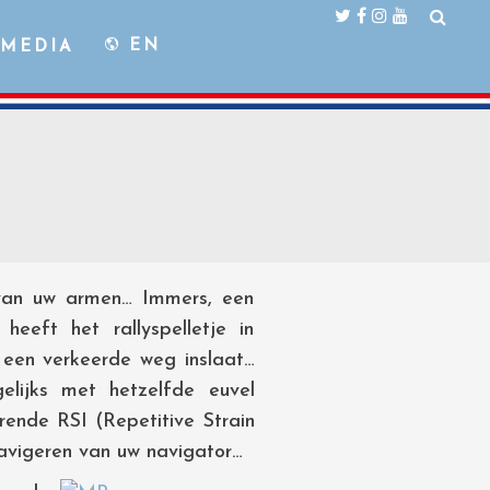
EN
MEDIA
t van uw armen… Immers, een
heeft het rallyspelletje in
 een verkeerde weg inslaat…
lijks met hetzelfde euvel
rende RSI (Repetitive Strain
navigeren van uw navigator…