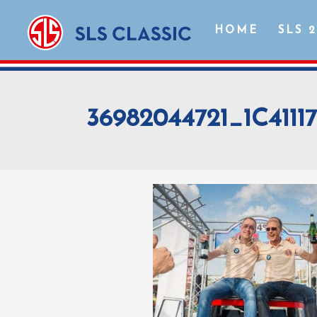
HOME
SLS 
36982044721_1C4111