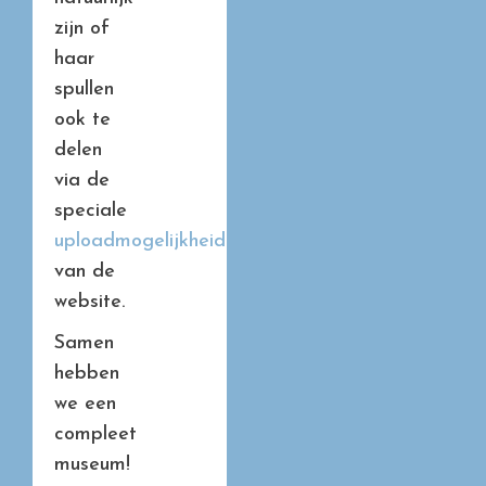
zijn of
haar
spullen
ook te
delen
via de
speciale
uploadmogelijkheid
van de
website.
Samen
hebben
we een
compleet
museum!