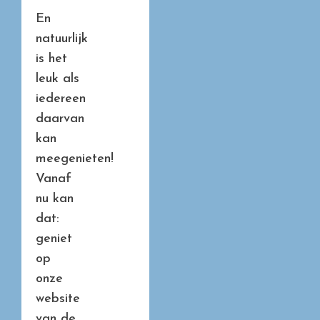
En
natuurlijk
is het
leuk als
iedereen
daarvan
kan
meegenieten!
Vanaf
nu kan
dat:
geniet
op
onze
website
van de