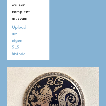
we een
compleet
museum!
Upload
uw
eigen
SLS
historie