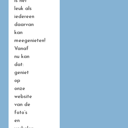
is het
leuk als
iedereen
daarvan
kan
meegenieten!
Vanaf
nu kan
dat:
geniet
op
onze
website
van de
foto’s
en