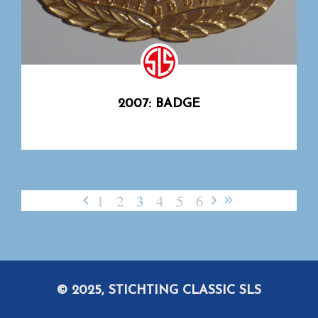
2007: BADGE
1
2
3
4
5
6
© 2025, STICHTING CLASSIC SLS