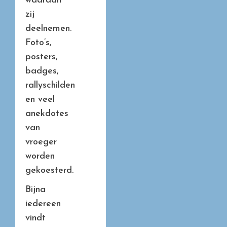
waaraan
zij
deelnemen.
Foto’s,
posters,
badges,
rallyschilden
en veel
anekdotes
van
vroeger
worden
gekoesterd.
Bijna
iedereen
vindt