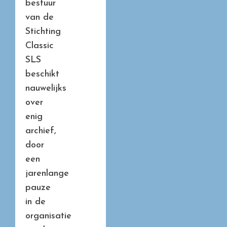
bestuur
van de
Stichting
Classic
SLS
beschikt
nauwelijks
over
enig
archief,
door
een
jarenlange
pauze
in de
organisatie