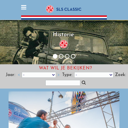
Historie
Historie
WAT WIL JE BEKIJKEN?
Jaar:
<
>
Type:
Zoek: