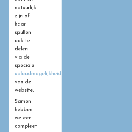
natuurlijk
zijn of
haar
spullen
ook te
delen
via de
speciale
uploadmogelijkheid
van de
website.
Samen
hebben
we een
compleet