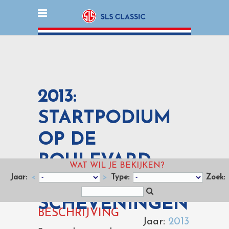
2013:
STARTPODIUM
OP DE
BOULEVARD
WAT WIL JE BEKIJKEN?
Jaar:
<
>
Type:
Zoek:
VAN
SCHEVENINGEN
BESCHRIJVING
Jaar:
2013