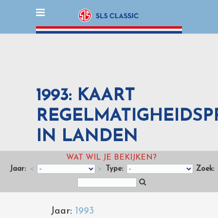
1993: KAART
REGELMATIGHEIDSP
IN LANDEN
WAT WIL JE BEKIJKEN?
Jaar:
<
>
Type:
Zoek:
Jaar:
1993