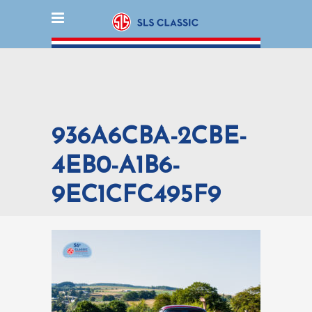
936A6CBA-2CBE-
4EB0-A1B6-
9EC1CFC495F9