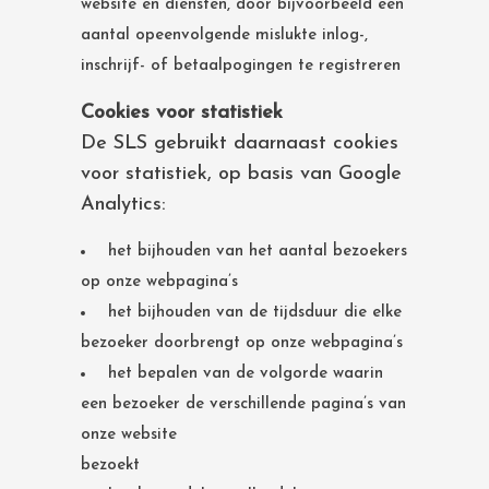
website en diensten, door bijvoorbeeld een
aantal opeenvolgende mislukte inlog-,
inschrijf- of betaalpogingen te registreren
Cookies voor statistiek
De SLS gebruikt daarnaast cookies
voor statistiek, op basis van Google
Analytics:
het bijhouden van het aantal bezoekers
op onze webpagina’s
het bijhouden van de tijdsduur die elke
bezoeker doorbrengt op onze webpagina’s
het bepalen van de volgorde waarin
een bezoeker de verschillende pagina’s van
onze website
bezoekt