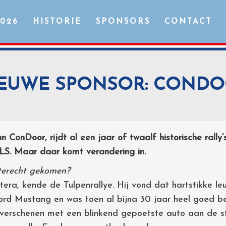
2026
HISTORIE
SPONSORS
CONTACT
EUWE SPONSOR: COND
 ConDoor, rijdt al een jaar of twaalf historische rally’
S. Maar daar komt verandering in.
 terecht gekomen?
era, kende de Tulpenrallye. Hij vond dat hartstikke le
Ford Mustang en was toen al bijna 30 jaar heel goed b
 verschenen met een blinkend gepoetste auto aan de st