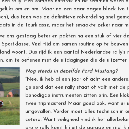
 een rally. Een kompas ontbrak en de remmen waren oo
gelijks om en om. Maar na een paar dagen bleek Ivo t
tisch), dus toen was de definitieve rolverdeling snel ge
aats in de Tourklasse, maar het smaakte zeker naar me
we ons gestaag beter en pakten na een stuk of vier de
portklasse. Veel tijd om samen routine op te bouwen in
nland woont. Dus rijd ik een aantal Nederlandse rally’
en, om te oefenen met de uitdagingen die de uitzetter 
Nog steeds in dezelfde Ford Mustang?
“Nee, ik heb al een jaar of acht een andere,
geleerd dat een rally staat of valt met de 
benodigde instrumenten zitten erin. Een klo
twee tripmasters! Maar goed ook, want er i
uitgevallen. Verder moet alles technisch in 
cetera. Want veiligheid vind ik het allerbel
grote rally komt hij uit de garage en rijd ik 