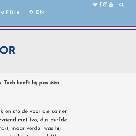
EN
MEDIA
OOR
s. Toch heeft hij pas één
uk en stelde voor die samen
evriend met Ivo, dus durfde
art, maar verder was hij