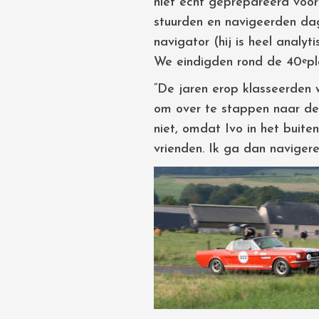
niet echt geprepareerd voor
stuurden en navigeerden da
navigator (hij is heel analy
We eindigden rond de 40
pl
e
“De jaren erop klasseerden 
om over te stappen naar de S
niet, omdat Ivo in het buite
vrienden. Ik ga dan naviger