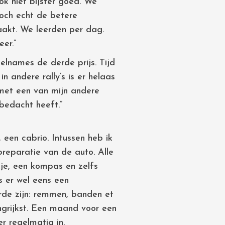
k niet bijster goed. We
och echt de betere
maakt. We leerden per dag.
er.”
elnames de derde prijs. Tijd
 andere rally’s is er helaas
s met een van mijn andere
bedacht heeft.”
 een cabrio. Intussen heb ik
preparatie van de auto. Alle
kje, een kompas en zelfs
s er wel eens een
orde zijn: remmen, banden et
angrijkst. Een maand voor een
er regelmatig in.